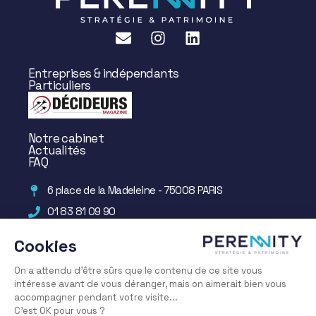
Entreprises & indépendants
Particuliers
Notre cabinet
Actualités
FAQ
6 place de la Madeleine - 75008 PARIS
01 83 81 09 90
Mentions légales
–
Confidentialité
– ©
Bloody Mary
–
Info