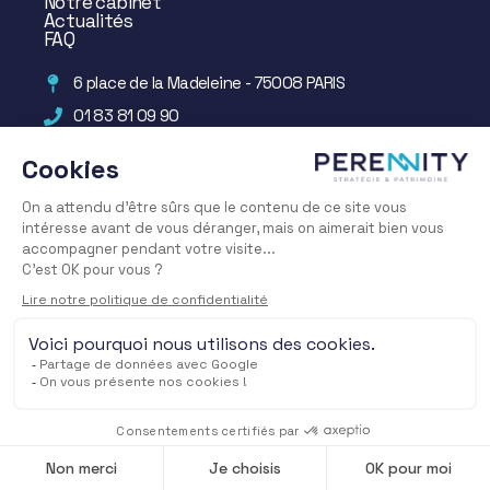
Notre cabinet
Actualités
FAQ
6 place de la Madeleine - 75008 PARIS
01 83 81 09 90
Mentions légales
–
Confidentialité
– ©
Bloody Mary
–
Info