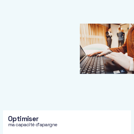
développer,
transmettre
.
Pour vous aider
à prendre
toujours les
meilleures
décisions, nous
élaborons dès le
départ votre
stratégie
patrimoniale.
Cette stratégie
est le socle de
notre
accompagnement.
Elle intègre
Optimiser
bilan,
ma capacité d'apargne
contraintes et