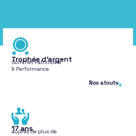
Trophée d'argent
Sommet Patrimoine
& Performance
Nos atouts
17 ans
auprès de plus de