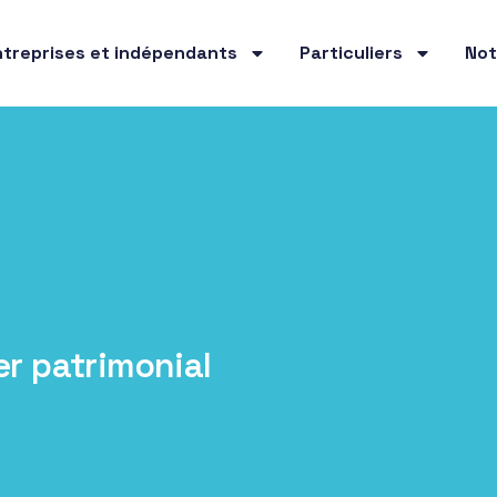
ntreprises et indépendants
Particuliers
Not
er patrimonial