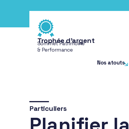
Trophée d'argent
Sommet Patrimoine
& Performance
Nos atouts
Particuliers
Planifier l