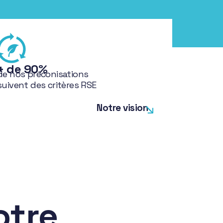
+ de 90%
de nos préconisations
suivent des critères RSE
Notre vision
otre