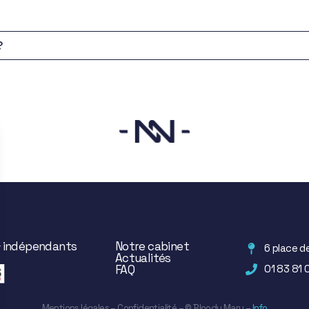
?
& indépendants
Notre cabinet
6 place d
Actualités
FAQ
01 83 81 
Mentions légales
–
Confidentialité
– ©
Bloody Mary
–
Info