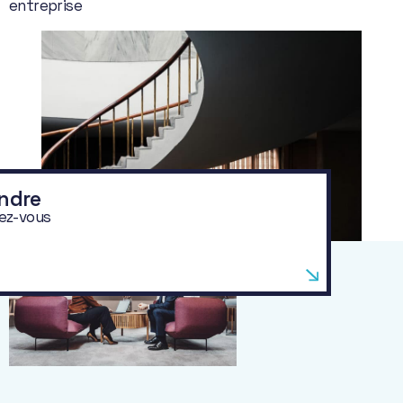
entreprise
ndre
ez-vous