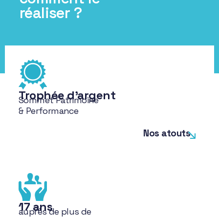
réaliser ?
Trophée d'argent
Sommet Patrimoine
& Performance
Nos atouts
17 ans
auprès de plus de