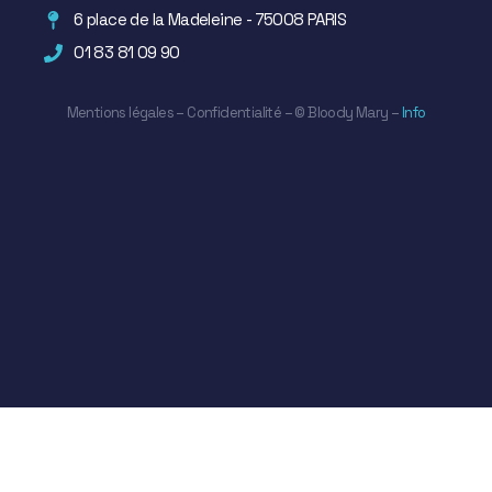
6 place de la Madeleine - 75008 PARIS
01 83 81 09 90
Mentions légales
–
Confidentialité
– ©
Bloody Mary
–
Info