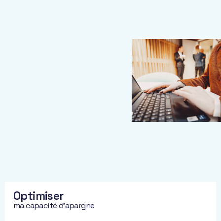
développer,
transmettre
.
Pour vous aider
à prendre
toujours les
meilleures
décisions, nous
élaborons dès le
départ votre
stratégie
patrimoniale.
Cette stratégie
est le socle de
notre
accompagnement.
Elle intègre
Optimiser
bilan,
ma capacité d'apargne
contraintes et