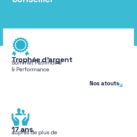
Trophée d'argent
Sommet Patrimoine
& Performance
Nos atouts
17 ans
auprès de plus de