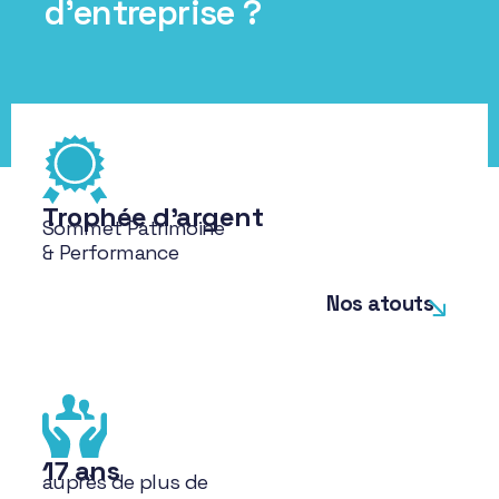
d’entreprise ?
Trophée d'argent
Sommet Patrimoine
& Performance
Nos atouts
17 ans
auprès de plus de