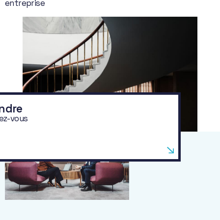
entreprise
ndre
ez-vous