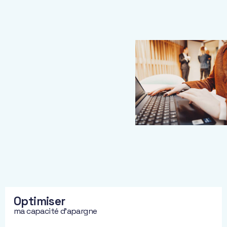
développer,
transmettre
.
Pour vous aider
à prendre
toujours les
meilleures
décisions, nous
élaborons dès le
départ votre
stratégie
patrimoniale.
Cette stratégie
est le socle de
notre
accompagnement.
Elle intègre
Optimiser
bilan,
ma capacité d'apargne
contraintes et