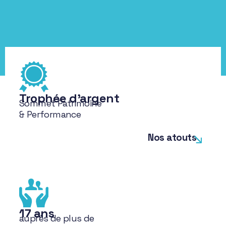
Trophée d'argent
Sommet Patrimoine
& Performance
Nos atouts
17 ans
auprès de plus de